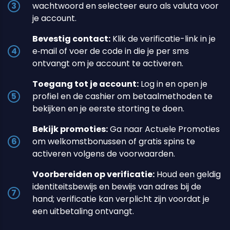
wachtwoord en selecteer euro als valuta voor
je account.
Bevestig contact:
Klik de verificatie-link in je
e‑mail of voer de code in die je per sms
ontvangt om je account te activeren.
Toegang tot je account:
Log in en open je
profiel en de cashier om betaalmethoden te
bekijken en je eerste storting te doen.
Bekijk promoties:
Ga naar Actuele Promoties
om welkomstbonussen of gratis spins te
activeren volgens de voorwaarden.
Voorbereiden op verificatie:
Houd een geldig
identiteitsbewijs en bewijs van adres bij de
hand; verificatie kan verplicht zijn voordat je
een uitbetaling ontvangt.