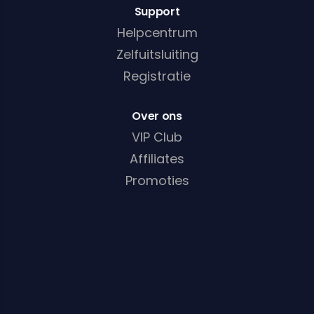
Support
Helpcentrum
Zelfuitsluiting
Registratie
Over ons
VIP Club
Affiliates
Promoties
Over ons
Beleid
Privacybeleid
Algemene voorwaarden
Cookiebeleid