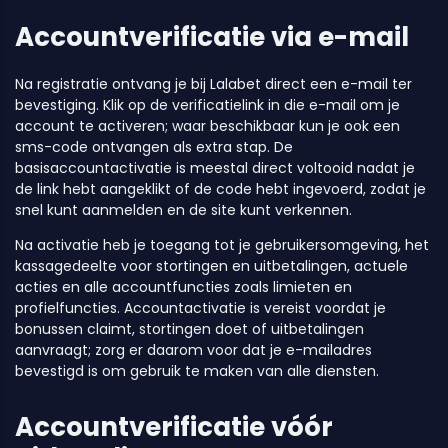
Accountverificatie via e-mail
Na registratie ontvang je bij Lalabet direct een e-mail ter
bevestiging. Klik op de verificatielink in die e-mail om je
account te activeren; waar beschikbaar kun je ook een
sms-code ontvangen als extra stap. De
basisaccountactivatie is meestal direct voltooid nadat je
de link hebt aangeklikt of de code hebt ingevoerd, zodat je
snel kunt aanmelden en de site kunt verkennen.
Na activatie heb je toegang tot je gebruikersomgeving, het
kassagedeelte voor stortingen en uitbetalingen, actuele
acties en alle accountfuncties zoals limieten en
profielfuncties. Accountactivatie is vereist voordat je
bonussen claimt, stortingen doet of uitbetalingen
aanvraagt; zorg er daarom voor dat je e-mailadres
bevestigd is om gebruik te maken van alle diensten.
Accountverificatie vóór