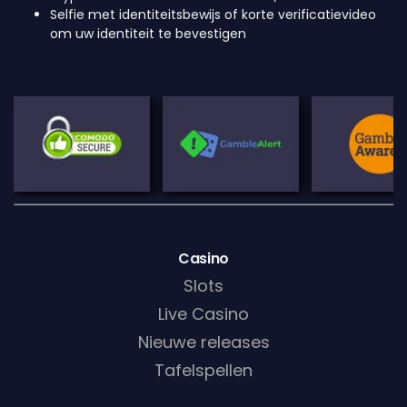
Selfie met identiteitsbewijs of korte verificatievideo
om uw identiteit te bevestigen
Casino
Slots
Live Casino
Nieuwe releases
Tafelspellen