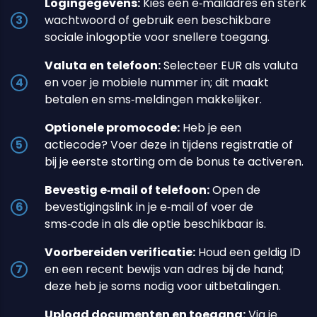
Logingegevens:
Kies een e‑mailadres en sterk
wachtwoord of gebruik een beschikbare
sociale inlogoptie voor snellere toegang.
Valuta en telefoon:
Selecteer EUR als valuta
en voer je mobiele nummer in; dit maakt
betalen en sms‑meldingen makkelijker.
Optionele promocode:
Heb je een
actiecode? Voer deze in tijdens registratie of
bij je eerste storting om de bonus te activeren.
Bevestig e‑mail of telefoon:
Open de
bevestigingslink in je e‑mail of voer de
sms‑code in als die optie beschikbaar is.
Voorbereiden verificatie:
Houd een geldig ID
en een recent bewijs van adres bij de hand;
deze heb je soms nodig voor uitbetalingen.
Upload documenten en toegang:
Via je