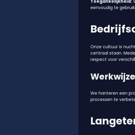
Toegankelijkheid:
W
eenvoudig te gebruike
Bedrijfs
Onze cultuur is nuch
centraal staan. Med
respect voor verschi
Werkwijz
We hanteren een pra
processen te verbete
Langete