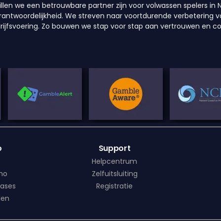
llen we een betrouwbare partner zijn voor volwassen spelers in N
antwoordelijkheid. We streven naar voortdurende verbetering 
ijfsvoering. Zo bouwen we stap voor stap aan vertrouwen en con
o
Support
Helpcentrum
ino
Zelfuitsluiting
eases
Registratie
len