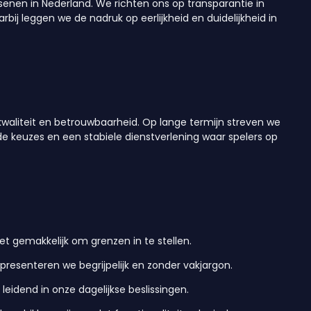
senen in Nederland. We richten ons op transparantie in
ij leggen we de nadruk op eerlijkheid en duidelijkheid in
waliteit en betrouwbaarheid. Op lange termijn streven we
e keuzes en een stabiele dienstverlening waar spelers op
 gemakkelijk om grenzen in te stellen.
presenteren we begrijpelijk en zonder vakjargon.
leidend in onze dagelijkse beslissingen.