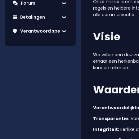
Onze missie is om ee
Forum
regels en heldere in
alle communicatie.
Betalingen
Verantwoord spelen
Visie
We willen een duurza
ernaar een herkenbaa
kunnen rekenen.
Waarde
Verantwoordelijkhe
Transparantie:
Voor
Integriteit:
Eerlijke 