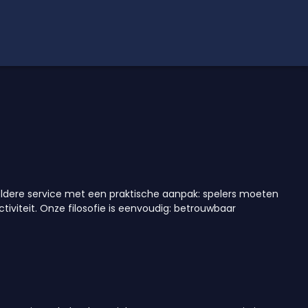
eldere service met een praktische aanpak: spelers moeten
iviteit. Onze filosofie is eenvoudig: betrouwbaar