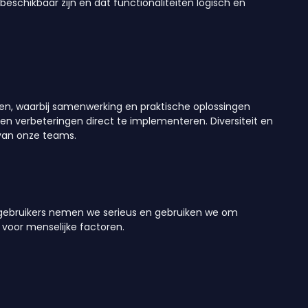
schikbaar zijn en dat functionaliteiten logisch en
jnen, waarbij samenwerking en praktische oplossingen
 verbeteringen direct te implementeren. Diversiteit en
 van onze teams.
gebruikers nemen we serieus en gebruiken we om
 voor menselijke factoren.