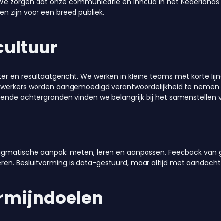
e zorgen dat onze communicatie en inhoud in het Nederlands be
n zijn voor een breed publiek.
cultuur
ter en resultaatgericht. We werken in kleine teams met korte li
ewerkers worden aangemoedigd verantwoordelijkheid te nemen en
llende achtergronden vinden we belangrijk bij het samenstellen
e
gmatische aanpak: meten, leren en aanpassen. Feedback van 
ren. Besluitvorming is data-gestuurd, maar altijd met aandacht
rmijndoelen