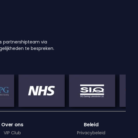
s partnershipteam via
elijkheden te bespreken.
Over ons
Beleid
VIP Club
Privacybeleid