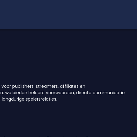
or publishers, streamers, affiliates en
en: we bieden heldere voorwaarden, directe communicatie
langdurige spelersrelaties.