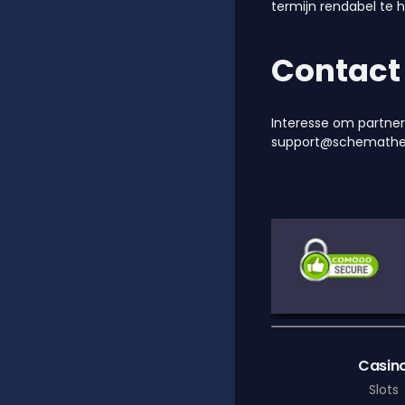
termijn rendabel te 
Contact
Interesse om partne
support@schemathera
Casin
Slots