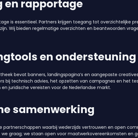
g en rapportage
age is essentieel. Partners krijgen toegang tot overzichtelijke 
zijn. Wij bieden regelmatige overzichten en beantwoorden vrage
ngtools en ondersteuning
theek bevat banners, landingspagina’s en aangepaste creatives
 bij technisch advies, het opzetten van campagnes en het tes
n en juridische vereisten voor de Nederlandse markt.
me samenwerking
e partnerschappen waarbij wederzijds vertrouwen en open comm
 we graag; we staan open voor maatwerkovereenkomsten en ge