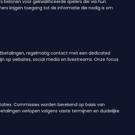
belonen voor gekwalificeerde spelers die via hun
ers krijgen toegang tot de informatie die nodig is om
tbetalingen, regelmatig contact met een dedicated
jn op websites, social media en livestreams. Onze focus
taties. Commissies worden berekend op basis van
etalingen verlopen volgens vaste termijnen en duidelijke
.