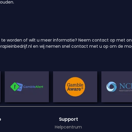
houden.
r te worden of wilt u meer informatie? Neem contact op met on
pieinbedrijf.nl
en wij nemen snel contact met u op om de mog
o
Support
Helpcentrum