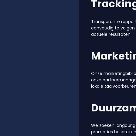
Trackin
Transparante rapport
eenvoudig te volgen 
actuele resultaten.
Marketi
Onze marketingbiblio
onze partnermanagers
lokale taalvoorkeure
Duurza
We zoeken langdurig
promoties bespreken