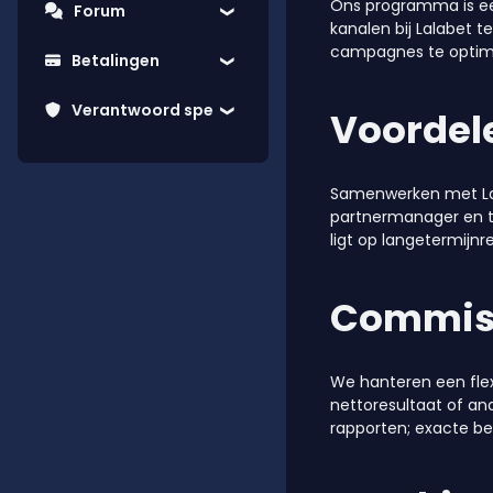
Ons programma is ee
Forum
kanalen bij Lalabet 
campagnes te optima
Betalingen
Verantwoord spelen
Voordel
Samenwerken met Lal
partnermanager en to
ligt op langetermijnr
Commiss
We hanteren een fle
nettoresultaat of an
rapporten; exacte be