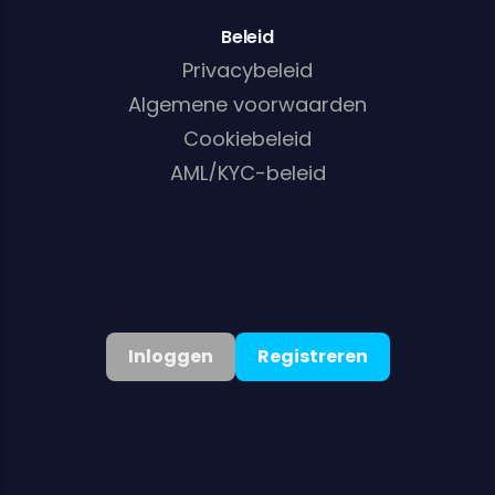
Beleid
Privacybeleid
Algemene voorwaarden
Cookiebeleid
AML/KYC-beleid
Nederlands
▾
Inloggen
Registreren
©
2026
. Alle rechten voorbehouden
Welkomstbonus:
200% tot €900 + 75 gratis spins
Bonus krijgen