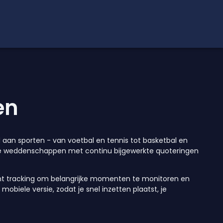
en
an sporten - van voetbal en tennis tot basketbal en
ive weddenschappen met continu bijgewerkte quoteringen
event tracking om belangrijke momenten te monitoren en
obiele versie, zodat je snel inzetten plaatst, je