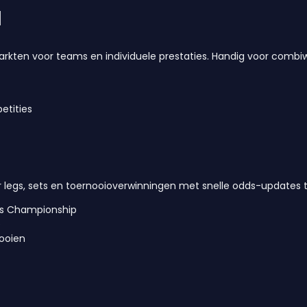
l
arkten voor teams en individuele prestaties. Handig voor com
etities
legs, sets en toernooioverwinningen met snelle odds-updates tijd
ts Championship
e
ooien