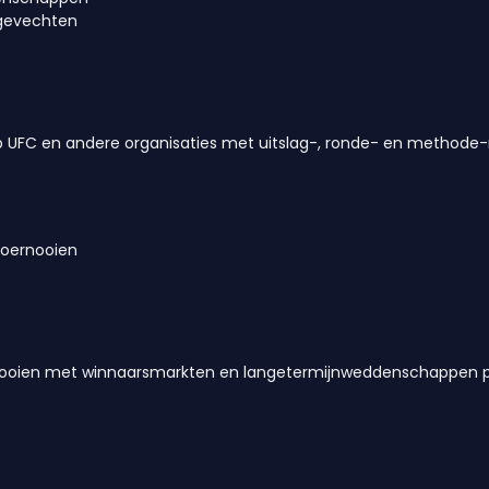
 gevechten
FC en andere organisaties met uitslag-, ronde- en methode-
toernooien
ooien met winnaarsmarkten en langetermijnweddenschappen per 