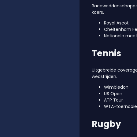
Raceweddenschappen e
koers.
Royal Ascot
Cheltenham Fes
Nationale meet
Tennis
Uitgebreide coverag
wedstrijden.
Wimbledon
US Open
ATP Tour
WTA-toernooi
Rugby