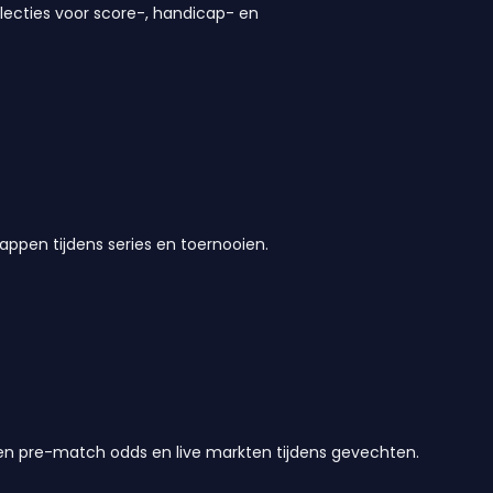
lecties voor score-, handicap- en
pen tijdens series en toernooien.
n pre-match odds en live markten tijdens gevechten.