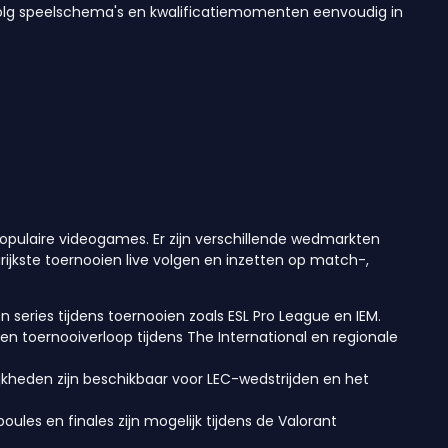
Volg speelschema's en kwalificatiemomenten eenvoudig in
opulaire videogames. Er zijn verschillende wedmarkten
rijkste toernooien live volgen en inzetten op match-,
eries tijdens toernooien zoals ESL Pro League en IEM.
n toernooiverloop tijdens The International en regionale
kheden zijn beschikbaar voor LEC-wedstrijden en het
ules en finales zijn mogelijk tijdens de Valorant