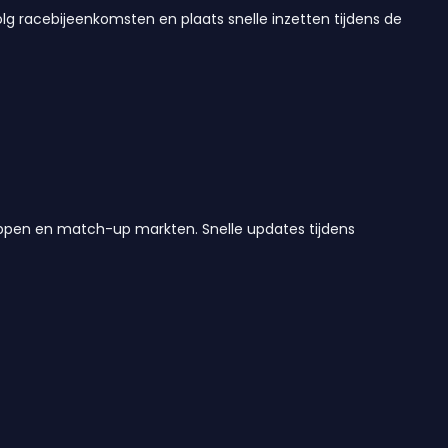
g racebijeenkomsten en plaats snelle inzetten tijdens de
pen en match-up markten. Snelle updates tijdens