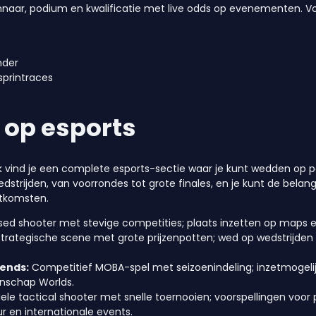
nnaar, podium en kwalificatie met live odds op evenementen. 
nder
 sprintraces
op esports
ok vind je een complete esports-sectie waar je kunt wedden op p
strijden, van voorrondes tot grote finales, en je kunt de belang
tkomsten.
 shooter met stevige competities; plaats inzetten op maps en s
trategische scene met grote prijzenpotten; wed op wedstrijden e
ends:
Competitief MOBA-spel met seizoenindeling; inzetmogelij
nschap Worlds.
le tactical shooter met snelle toernooien; voorspellingen voor po
 en internationale events.