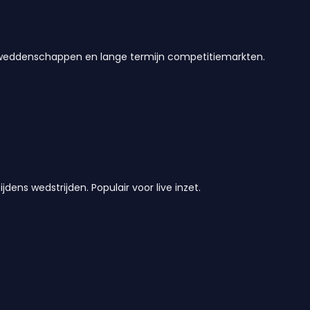
biweddenschappen en lange termijn competitiemarkten.
ens wedstrijden. Populair voor live inzet.