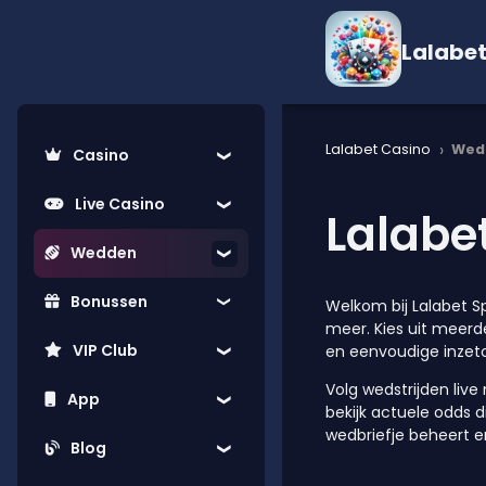
Lalabet
›
Lalabet Casino
Wed
Casino
Live Casino
Lalabe
Wedden
Bonussen
Welkom bij Lalabet 
meer. Kies uit meer
VIP Club
en eenvoudige inzeto
Volg wedstrijden liv
App
bekijk actuele odds d
wedbriefje beheert e
Blog