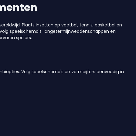
ementen
reldwijd. Plaats inzetten op voetbal, tennis, basketbal en
 Volg speelschema's, langetermijnweddenschappen en
rvaren spelers.
opties. Volg speelschema's en vormcijfers eenvoudig in